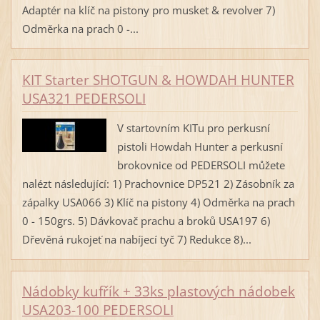
Adaptér na klíč na pistony pro musket & revolver 7)
Odměrka na prach 0 -...
KIT Starter SHOTGUN & HOWDAH HUNTER
USA321 PEDERSOLI
V startovním KITu pro perkusní
pistoli Howdah Hunter a perkusní
brokovnice od PEDERSOLI můžete
nalézt následující: 1) Prachovnice DP521 2) Zásobník za
zápalky USA066 3) Klíč na pistony 4) Odměrka na prach
0 - 150grs. 5) Dávkovač prachu a broků USA197 6)
Dřevěná rukojeť na nabíjecí tyč 7) Redukce 8)...
Nádobky kufřík + 33ks plastových nádobek
USA203-100 PEDERSOLI