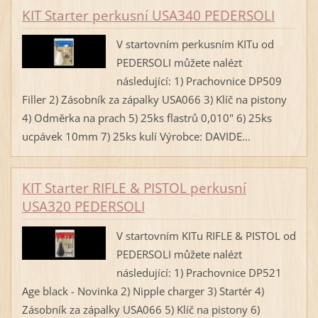
KIT Starter perkusní USA340 PEDERSOLI
V startovním perkusním KITu od
PEDERSOLI můžete nalézt
následující: 1) Prachovnice DP509
Filler 2) Zásobník za zápalky USA066 3) Klíč na pistony
4) Odměrka na prach 5) 25ks flastrů 0,010" 6) 25ks
ucpávek 10mm 7) 25ks kulí Výrobce: DAVIDE...
KIT Starter RIFLE & PISTOL perkusní
USA320 PEDERSOLI
V startovním KITu RIFLE & PISTOL od
PEDERSOLI můžete nalézt
následující: 1) Prachovnice DP521
Age black - Novinka 2) Nipple charger 3) Startér 4)
Zásobník za zápalky USA066 5) Klíč na pistony 6)