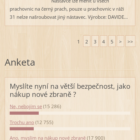
Nástavce lze měnit u všech
prachovnic na černý prach, pouze u prachovnic v ráži
31 nelze našroubovat jiný nástavec. Výrobce: DAVIDE...
1
2
3
4
5
>
>>
Anketa
Myslíte nyní na větší bezpečnost, jako
nákup nové zbraně ?
Ne, nebojím se
(15 286)
Trochu ano
(12 755)
Ano, myslím na nákup nové zbraně
(17 900)