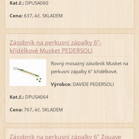
Kat.č.:
DPUSA060
Cena:
637,-kč. SKLADEM
Zásobník na perkusní zápalky 6"-
křídélkové Musket PEDERSOLI
Rovný mosazný zásobník Musket na
perkusní zápalky 6" křidélkové.
Výrobce:
DAVIDE PEDERSOLI
Kat.č.:
DPUSA064
Cena:
767,-kč. SKLADEM
Zásobník na perkusní zápalky 6" Zouave