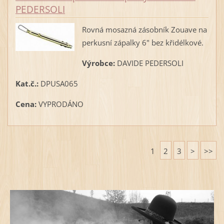
PEDERSOLI
Rovná mosazná zásobník Zouave na
perkusní zápalky 6" bez křidélkové.
Výrobce:
DAVIDE PEDERSOLI
Kat.č.:
DPUSA065
Cena:
VYPRODÁNO
1
2
3
>
>>