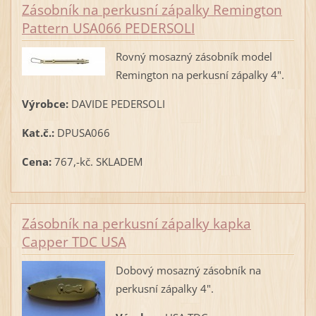
Zásobník na perkusní zápalky Remington
Pattern USA066 PEDERSOLI
Rovný mosazný zásobník model
Remington na perkusní zápalky 4".
Výrobce:
DAVIDE PEDERSOLI
Kat.č.:
DPUSA066
Cena:
767,-kč. SKLADEM
Zásobník na perkusní zápalky kapka
Capper TDC USA
Dobový mosazný zásobník na
perkusní zápalky 4".