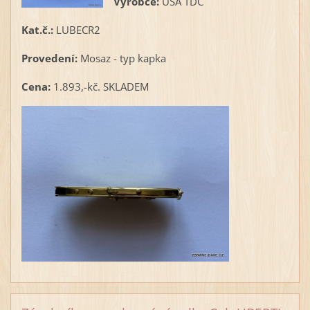
Výrobce:
USA TDC
Kat.č.:
LUBECR2
Provedení:
Mosaz - typ kapka
Cena:
1.893,-kč. SKLADEM