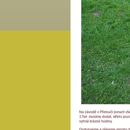
Na závodě v Přelouči porazil vše
17let musíme dodat, střelci poz
vyhrál krásné hodiny.
Gratulujeme a přejeme mnoho da