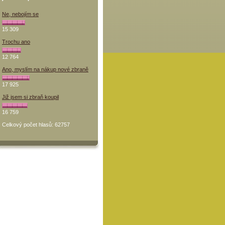
Ne, nebojím se
15 309
Trochu ano
12 764
Ano, myslím na nákup nové zbraně
17 925
Již jsem si zbraň koupil
16 759
Celkový počet hlasů: 62757