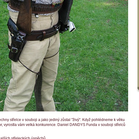
chny střelce v souboji a jako jediný zůstal "živý". Když pohlédneme k věku
or, vyrostla vám velká konkurence. Daniel DANDYS Funda v souboji střelců
lších střeleckých úspěchů.