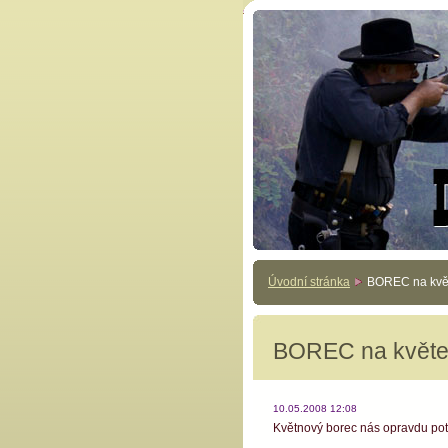
Úvodní stránka
BOREC na kvě
BOREC na květe
10.05.2008 12:08
Květnový borec nás opravdu pot