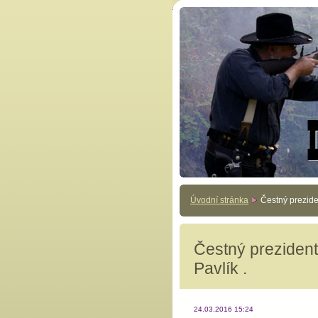
Úvodní stránka
Čestný preziden
Čestný prezident
Pavlík .
24.03.2016 15:24