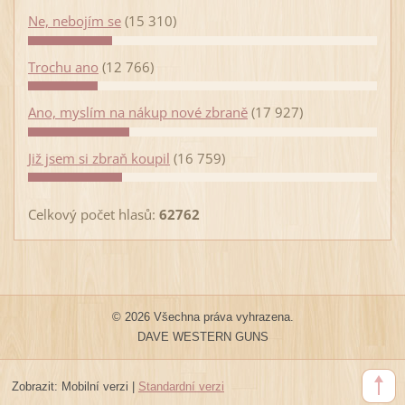
Ne, nebojím se
(15 310)
Trochu ano
(12 766)
Ano, myslím na nákup nové zbraně
(17 927)
Již jsem si zbraň koupil
(16 759)
Celkový počet hlasů:
62762
© 2026 Všechna práva vyhrazena.
DAVE WESTERN GUNS
Zobrazit:
Mobilní verzi
|
Standardní verzi