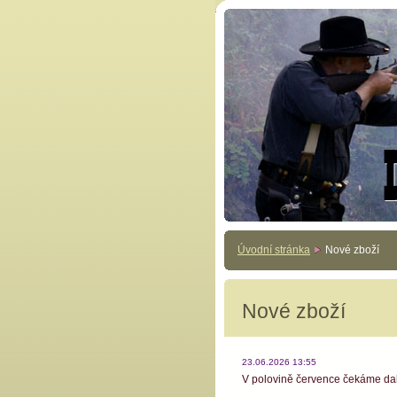
Úvodní stránka
Nové zboží
Nové zboží
23.06.2026 13:55
V polovině července čekáme dalš