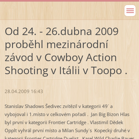
Od 24. - 26.dubna 2009
proběhl mezinárodní
závod v Cowboy Action
Shooting v Itálii v Toopo .
28.04.2009 16:43
Stanislav Shadows Šedivec zvítězil v kategorii 49´ a
vybojoval i 1.místo v celkovém pořadí . Jan Big Bizon Hlas
byl první v kategorii Frontier Cartridge . Vlastimil Dědek
Opplt vyhrál první místo a Milan Sundy´s Kopecký druhé v
kategorii Frontier Cartridge Duelist . Karel Wild Charlie Bauer