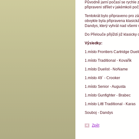
Původně jarní počasí se rychle 
připraveni střílet v jakémkoli poča
Tentokrát bylo připraveno pro zá
obvykle byla připravena klasická
Dandys, který vyhrál nad všemi v
Do Přelouče přijíždí již klasicky 
Výsledky:
1.místo Frontiers Cartridge Due
1.místo Traditional - Kovařík
1.místo Duelist - NoName
1.místo 49´ - Crooker
1.místo Senior - Augusta
1.místo Gunfighter - Brabec
1.místo Littl Traditional - Karas
Souboj - Dandys
Zpět