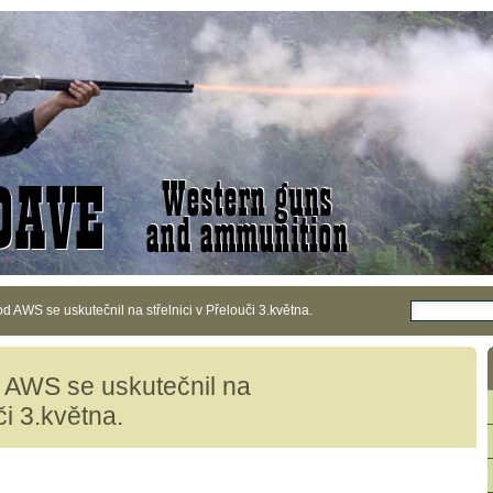
od AWS se uskutečnil na střelnici v Přelouči 3.května.
d AWS se uskutečnil na
či 3.května.