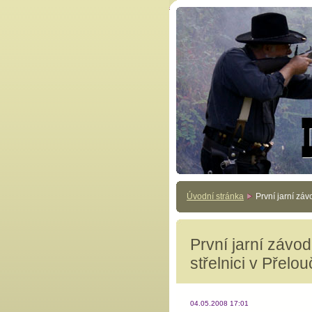
Úvodní stránka
První jarní záv
První jarní závo
střelnici v Přelou
04.05.2008 17:01