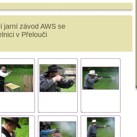
ní jarní závod AWS se
lnici v Přelouči