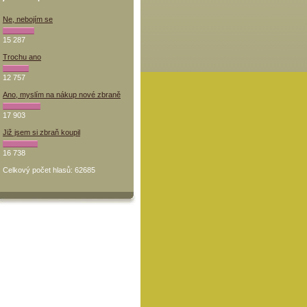
Ne, nebojím se
15 287
Trochu ano
12 757
Ano, myslím na nákup nové zbraně
17 903
Již jsem si zbraň koupil
16 738
Celkový počet hlasů: 62685