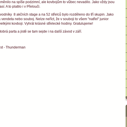
změnilo na spíše podzimní, ale kovbojům to vůbec nevadilo. Jako vždy jsou
sí. A to platilo i v Přelouči.
vodníky 8 akčních stage a na 52 střelců bylo rozděleno do tří skupin. Jako
 vendeta nebo souboj. Nelze neříct, že v souboji to všem "natřel" junior
elkými kovboji. Vyhrál krásné střelecké hodiny. Gratulujeme!
dobrá parta a jistě se tam sejde i na další závod v září.
list - Thunderman