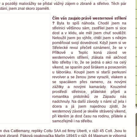
ky a později malorážky se přidal vážný zájem o zbraně a střelivo. Těch pár
stání, jsem znal skoro zpaměti.
Čím vás zaujalo právě westernové střílení
?
Byla to spíš náhoda. Chodil jsem na
střelnici většinou sám, zastřílel jsem si sice
dost a v klidu, ale měl jsem chuť soutěžit.
Netoužil jsem po výhře, chtěl jsem s někým
poměřovat svojí dovednost. Když jsem si ve
Střelecké revui přečetl oznámení, že se v
Přítkově u Teplic koná závod ve
westernovém střílení, zlákala mě akčnost
této střelby i to, že se jedná o akci na celý
víkend, se spaním pod širákem a posezením
u táboráku. Koupil jsem si starší perkusní
revolver a se ženou jsme vyrazili, vlakem a
se spacákem přes rameno, za novými
zážitky a novými kamarády. Kouzelné
prostředí střelnice, přátelské přijetí a
romantika pistolníků ze Západu nás
nadchnuly. Na další závody s námi už jela i
dcera a já jsem najednou zjistil, že
westernový závod je skvěle strávený víkend,
při kterém je dost času na rodinu, přátele a
samozřejmě i na střelbu.
 dva Cattlemany, repliky Coltu SAA od firmy Uberti, v ráži 45 Colt. Jsou to
esné zbraně. Páková opakovačka Marlin 1894S v ráži 44 Magnum je výborná