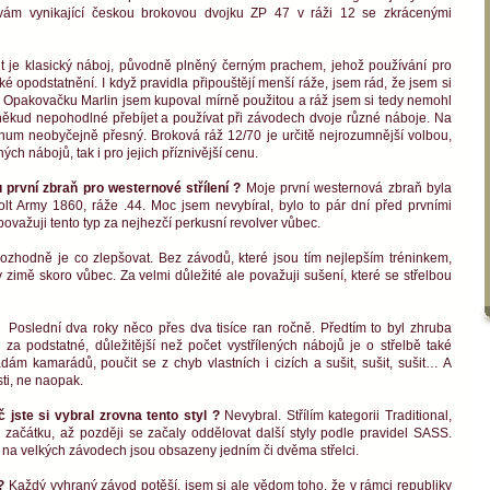
ívám vynikající českou brokovou dvojku ZP 47 v ráži 12 se zkrácenými
t je klasický náboj, původně plněný černým prachem, jehož používání pro
é opodstatnění. I když pravidla připouštějí menší ráže, jsem rád, že jsem si
tku. Opakovačku Marlin jsem kupoval mírně použitou a ráž jsem si tedy nemohl
 poněkud nepohodlné přebíjet a používat při závodech dvoje různé náboje. Na
um neobyčejně přesný. Broková ráž 12/70 je určitě nejrozumnější volbou,
ých nábojů, tak i pro jejich příznivější cenu.
u první zbraň pro westernové střílení ?
Moje první westernová zbraň byla
olt Army 1860, ráže .44. Moc jsem nevybíral, bylo to pár dní před prvními
 považuji tento typ za nejhezčí perkusní revolver vůbec.
rozhodně je co zlepšovat. Bez závodů, které jsou tím nejlepším tréninkem,
zimě skoro vůbec. Za velmi důležité ale považuji sušení, které se střelbou
 ?
Poslední dva roky něco přes dva tisíce ran ročně. Předtím to byl zhruba
 za podstatné, důležitější než počet vystřílených nábojů je o střelbě také
dám kamarádů, poučit se z chyb vlastních i cizích a sušit, sušit, sušit… A
sti, ne naopak.
oč jste si vybral zrovna tento styl ?
Nevybral. Střílím kategorii Traditional,
d začátku, až později se začaly oddělovat další styly podle pravidel SASS.
o i na velkých závodech jsou obsazeny jedním či dvěma střelci.
 ?
Každý vyhraný závod potěší, jsem si ale vědom toho, že v rámci republiky