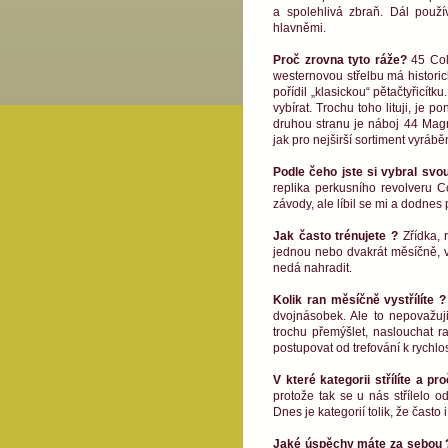
a spolehlivá zbraň. Dál použ
hlavněmi.
Proč zrovna tyto ráže?
45 Col
westernovou střelbu má historick
pořídil „klasickou“ pětačtyřicí
vybírat. Trochu toho lituji, je
druhou stranu je náboj 44 Magn
jak pro nejširší sortiment vyráběn
Podle čeho jste si vybral svo
replika perkusního revolveru C
závody, ale líbil se mi a dodnes
Jak často trénujete ?
Zřídka, 
jednou nebo dvakrát měsíčně, v 
nedá nahradit.
Kolik ran měsíčně vystřílíte
dvojnásobek. Ale to nepovažuji
trochu přemýšlet, naslouchat ra
postupovat od trefování k rychlo
V které kategorii střílíte a pr
protože tak se u nás střílelo o
Dnes je kategorií tolik, že čast
Jaké úspěchy máte za sebou