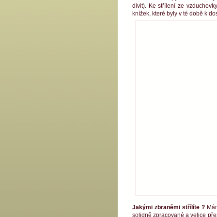
divit). Ke střílení ze vzduchov
knížek, které byly v té době k do
Jakými zbraněmi střílíte ?
Mám
solidně zpracované a velice př