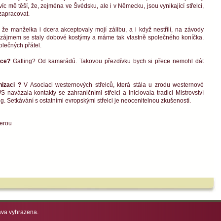
íc mě těší, že, zejména ve Švédsku, ale i v Německu, jsou vynikající střelci,
zapracovat.
 že manželka i dcera akceptovaly mojí zálibu, a i když nestřílí, na závody
h zájmem se staly dobové kostýmy a máme tak vlastně společného koníčka.
olečných přátel.
ívce?
Gatling? Od kamarádů. Takovou přezdívku bych si přece nemohl dát
nizaci ?
V Asociaci westernových střelců, která stála u zrodu westernové
 navázala kontakty se zahraničními střelci a iniciovala tradici Mistrovství
. Setkávání s ostatními evropskými střelci je neocenitelnou zkušeností.
cerou
va vyhrazena.