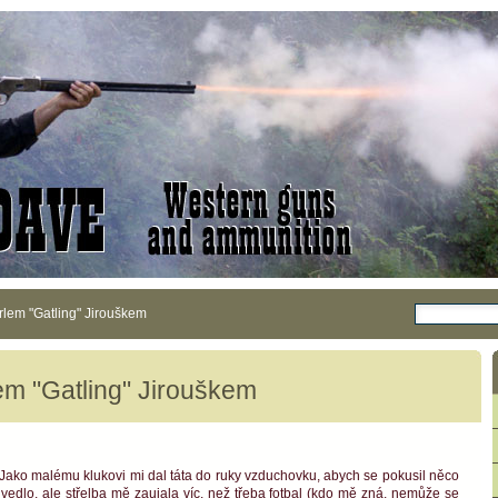
lem "Gatling" Jirouškem
em "Gatling" Jirouškem
Jako malému klukovi mi dal táta do ruky vzduchovku, abych se pokusil něco
y vedlo, ale střelba mě zaujala víc, než třeba fotbal (kdo mě zná, nemůže se