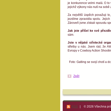
je konkurence velmi malá. O to v
jejichž výkony nás nutí na sobě 
Za největší úspěch považuji to,
jezdíme zpravidla spolu. Jejic
Zároveň jsme získali spoustu sp
Jak jste přišel ke své přezd
sám.
Jste v nějaké střelecké orga
střelby u nás. Jsem rád, že AWS
Evropy v Cowboy Action Shooting
Foto: Gatling se svojí chotí a d
Zpět
RSS
|
© 2026 Všechna prá