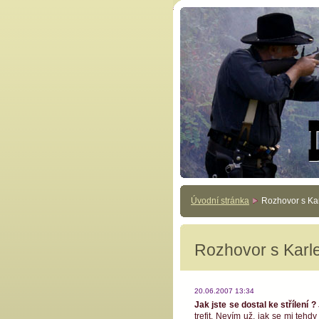
Úvodní stránka
Rozhovor s Kar
Rozhovor s Karl
20.06.2007 13:34
Jak jste se dostal ke střílení ?
trefit. Nevím už, jak se mi tehd