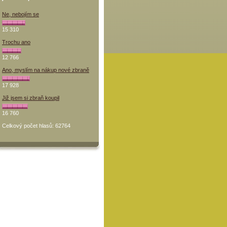
Ne, nebojím se
15 310
Trochu ano
12 766
Ano, myslím na nákup nové zbraně
17 928
Již jsem si zbraň koupil
16 760
Celkový počet hlasů: 62764