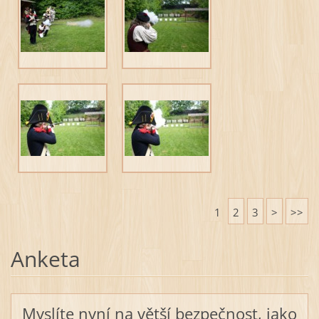
1
2
3
>
>>
Anketa
Myslíte nyní na větší bezpečnost, jako