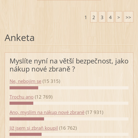
1
2
3
4
>
>>
Anketa
Myslíte nyní na větší bezpečnost, jako
nákup nové zbraně ?
Ne, nebojím se
(15 315)
Trochu ano
(12 769)
Ano, myslím na nákup nové zbraně
(17 931)
Již jsem si zbraň koupil
(16 762)