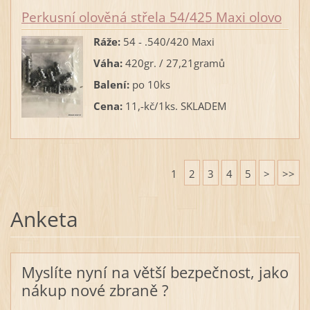
Perkusní olověná střela 54/425 Maxi olovo
Ráže:
54 - .540/420 Maxi
Váha:
420gr. / 27,21gramů
Balení:
po 10ks
Cena:
11,-kč/1ks. SKLADEM
1
2
3
4
5
>
>>
Anketa
Myslíte nyní na větší bezpečnost, jako
nákup nové zbraně ?