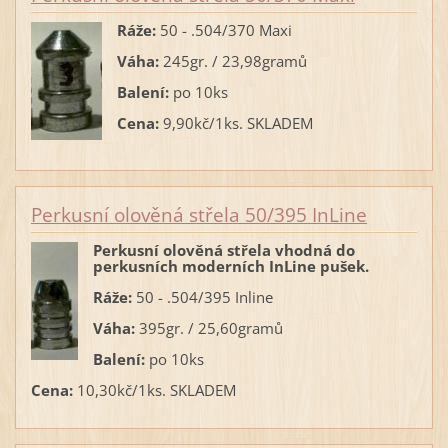
Ráže:
50 - .504/370 Maxi
Váha:
245gr. / 23,98gramů
Balení:
po 10ks
Cena:
9,90kč/1ks. SKLADEM
Perkusní olověná střela 50/395 InLine
Perkusní olověná střela vhodná do
perkusních moderních InLine pušek.
Ráže:
50 - .504/395 Inline
Váha:
395gr. / 25,60gramů
Balení:
po 10ks
Cena:
10,30kč/1ks. SKLADEM