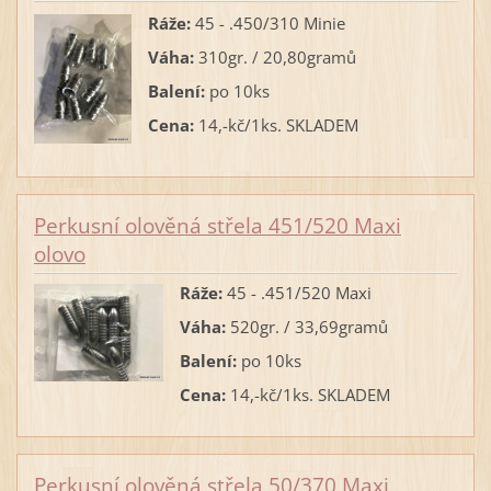
Ráže:
45 - .450/310 Minie
Váha:
310gr. / 20,80gramů
Balení:
po 10ks
Cena:
14,-kč/1ks. SKLADEM
Perkusní olověná střela 451/520 Maxi
olovo
Ráže:
45 - .451/520 Maxi
Váha:
520gr. / 33,69gramů
Balení:
po 10ks
Cena:
14,-kč/1ks. SKLADEM
Perkusní olověná střela 50/370 Maxi