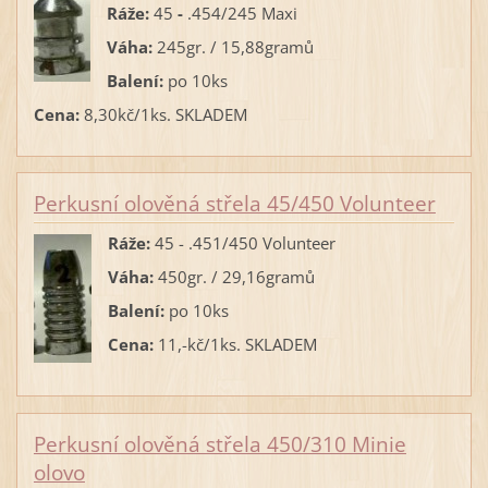
Ráže:
45
-
.454/245 Maxi
Váha:
245gr. / 15,88gramů
Balení:
po 10ks
Cena:
8,30kč/1ks. SKLADEM
Perkusní olověná střela 45/450 Volunteer
Ráže:
45 - .451/450 Volunteer
Váha:
450gr. / 29,16gramů
Balení:
po 10ks
Cena:
11,-kč/1ks. SKLADEM
Perkusní olověná střela 450/310 Minie
olovo