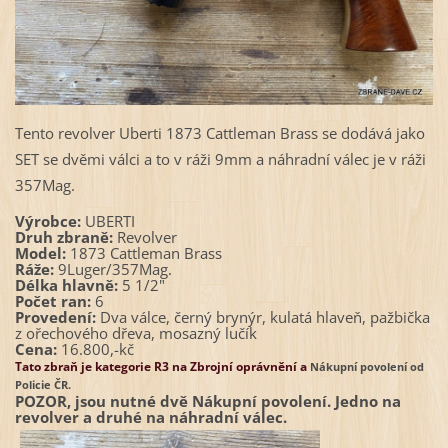
Tento revolver Uberti 1873 Cattleman Brass se dodává jako
SET se dvěmi válci a to v ráži 9mm a náhradní válec je v ráži
357Mag.
Výrobce:
UBERTI
Druh zbraně:
Revolver
Model:
1873 Cattleman Brass
Ráže:
9Luger/357Mag.
Délka hlavně:
5 1/2"
Počet ran:
6
Provedení:
Dva válce, černý brynýr, kulatá hlaveň, pažbička
z ořechového dřeva, mosazný lučík
Cena:
16.800,-kč
Tato zbraň je kategorie R3 na Zbrojní oprávnění a
Nákupní povolení od
Policie ČR.
POZOR, jsou nutné dvě Nákupní povolení. Jedno na
revolver a druhé na náhradní válec.