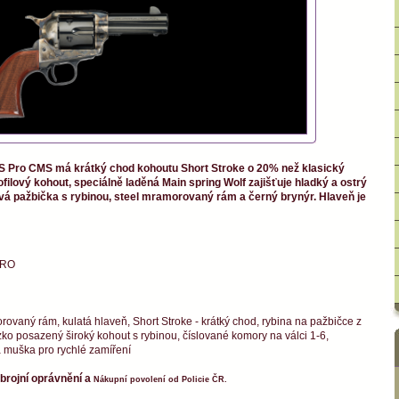
 Pro CMS má krátký chod kohoutu Short Stroke o 20% než klasický
ofilový kohout, speciálně laděná Main spring Wolf zajišťuje hladký a ostrý
á pažbička s rybinou, steel mramorovaný rám a černý brynýr. Hlaveň je
PRO
ovaný rám, kulatá hlaveň, Short Stroke - krátký chod, rybina na pažbičce z
ko posazený široký kohout s rybinou, číslované komory na válci 1-6,
á muška pro rychlé zamíření
Zbrojní oprávnění a
Nákupní povolení od Policie ČR.