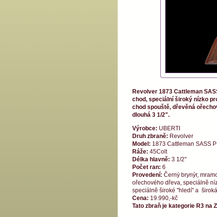
Revolver 1873 Cattleman SASS
chod, speciální široký nízko pr
chod spouště, dřevěná ořechov
dlouhá 3 1/2".
Výrobce:
UBERTI
Druh zbraně:
Revolver
Model:
1873 Cattleman SASS 
Ráže:
45Colt
Délka hlavně:
3 1/2"
Počet ran:
6
Provedení:
Černý brynýr, mramor
ořechového dřeva, speciálně níz
speciálně široké "hledí" a širok
Cena:
19.990,-kč
Tato zbraň je kategorie R3 na 