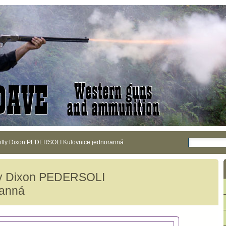
illy Dixon PEDERSOLI Kulovnice jednoranná
ly Dixon PEDERSOLI
ranná