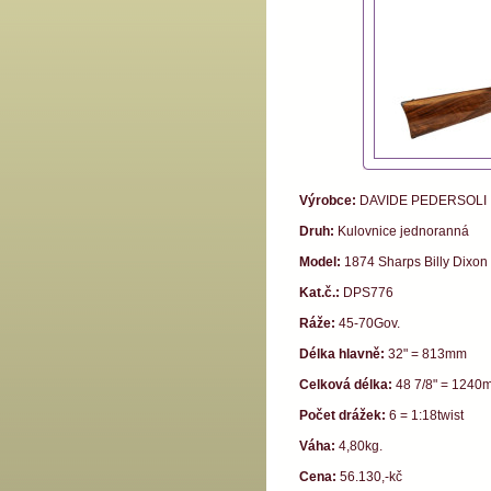
Výrobce:
DAVIDE PEDERSOLI
Druh:
Kulovnice jednoranná
Model:
1874 Sharps Billy Dixon
Kat.č.:
DPS776
Ráže:
45-70Gov.
Délka hlavně:
32" = 813mm
Celková délka:
48 7/8" = 1240
Počet drážek:
6 = 1:18twist
Váha:
4,80kg.
Cena:
56.130,-kč