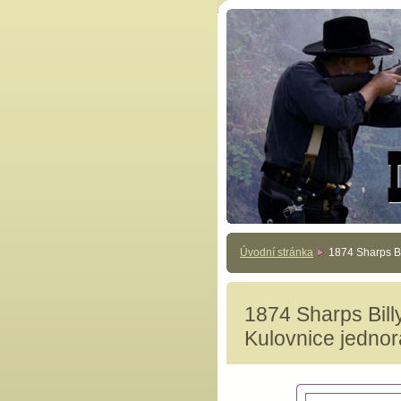
Úvodní stránka
1874 Sharps B
1874 Sharps Bil
Kulovnice jedno