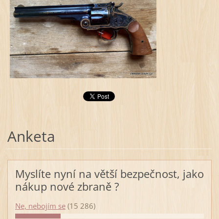
Anketa
Myslíte nyní na větší bezpečnost, jako
nákup nové zbraně ?
Ne, nebojím se
(15 286)