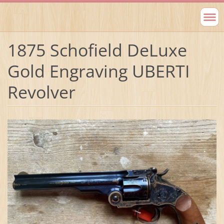
1875 Schofield DeLuxe
Gold Engraving UBERTI
Revolver