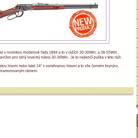
el s novinkou modelové řady 1894 a to v rážích 30-30Win. a 38-55Win..
avržen pro silný lovecký náboj 30-30Win.. Je to nejlehčí puška v této ráži.
atou hlavní nebo také 24" s osmihranou hlavní a to vše černém brynýru,
 mramorovaným rámem.