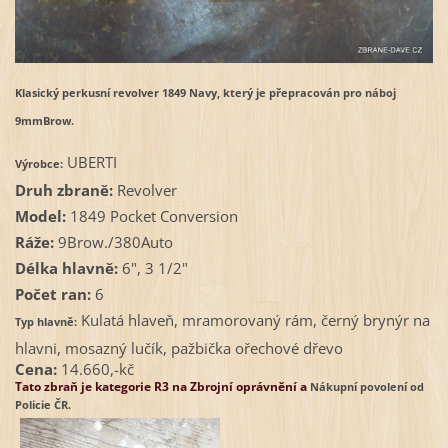
Klasický perkusní revolver 1849 Navy, který je přepracován pro náboj
9mmBrow.
UBERTI
Výrobce:
Druh zbraně:
Revolver
Model:
1849 Pocket Conversion
Ráže:
9Brow./380Auto
Délka hlavně:
6", 3 1/2"
Počet ran:
6
Kulatá hlaveň, mramorovaný rám, černý brynýr na
Typ hlavně:
hlavni, mosazný lučík, pažbička ořechové dřevo
Cena:
14.660,-kč
Tato zbraň je kategorie R3 na Zbrojní oprávnění a
Nákupní povolení od
Policie ČR.