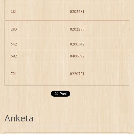
281
0202281
1
283
0202283
2
542
0200542
1
692
0400692
2
721
0220721
1
Anketa