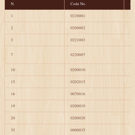
N.
Code No.
Q.
1
0220001
1
2
0200002
1
3
0221003
1
7
0220007
1
10
0200010
1
15
0202015
1
16
0070016
1
19
0200019
1
20
0200020
1
35
0000035
1