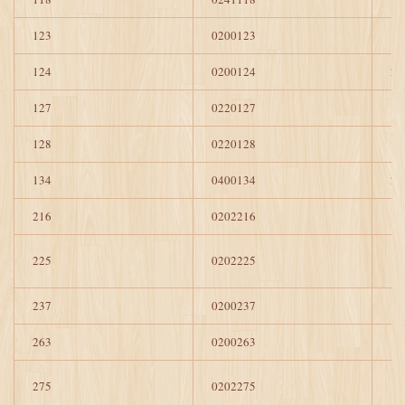
123
0200123
1
124
0200124
2
127
0220127
1
128
0220128
1
134
0400134
2
216
0202216
1
225
0202225
1
237
0200237
1
263
0200263
1
275
0202275
1