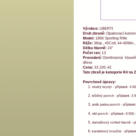
Výrobce:
UBERTI
Druh zbraně:
Opakovací kulovn
Model:
1866 Sporting Rifle
Ráže:
38sp., 45Colt, 44-40Win.
Délka hlavně:
24"
Počet ran:
13
Provedení:
Osmihranná hlaveň,
dřevo
Cena:
33.100,-kč
Tato zbraň je kategorie R4 na 
Povrchové úpravy:
modrý brynýr - příplatek: 4.5
leštěný povrch - příplatek: 3.
antik patina povrch - příplatek
nikl povrch - příplatek: 8.500,
damaškový vzhled hlavně - př
karabinový kroužek - příplate