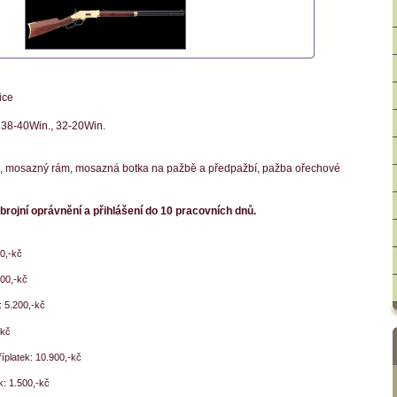
ice
, 38-40Win., 32-20Win.
 mosazný rám, mosazná botka na pažbě a předpažbí, pažba ořechové
Zbrojní oprávnění a přihlášení do 10 pracovních dnů.
00,-kč
900,-kč
: 5.200,-kč
-kč
íplatek: 10.900,-kč
k: 1.500,-kč