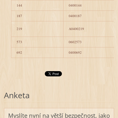
144
0400144
187
0400187
219
A0400219
573
0602573
692
0400692
Anketa
Myslíte nyní na větší bezpečnost, jako