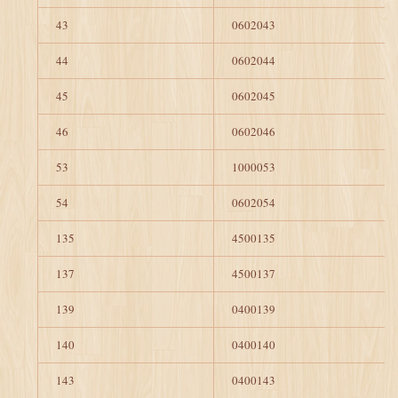
43
0602043
44
0602044
45
0602045
46
0602046
53
1000053
54
0602054
135
4500135
137
4500137
139
0400139
140
0400140
143
0400143