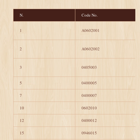
N.
Code No.
1
A0602001
2
A0602002
3
0405003
5
0400005
7
0400007
10
0602010
12
0400012
15
0946015