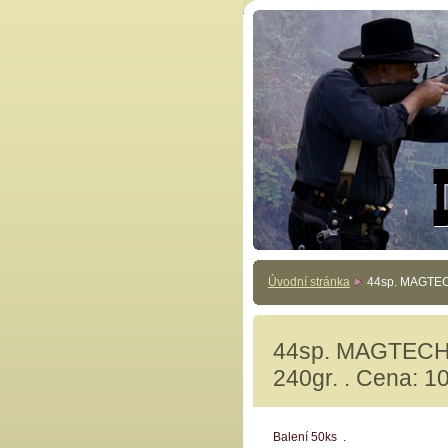
Úvodní stránka
44sp. MAGTECH
44sp. MAGTECH
240gr. . Cena: 10
Balení 50ks .