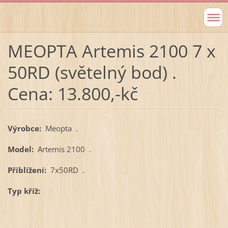
MEOPTA Artemis 2100 7 x
50RD (světelný bod) .
Cena: 13.800,-kč
Výrobce:
Meopta .
Model:
Artemis 2100 .
Přiblížení:
7x50RD .
Typ kříž: