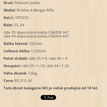
Druh:
Perkusní puška
Model:
Bristlen A Morges Rifle
Kat.č.:
DPS235
Ráže:
35, 44
ráže 35 doporučená kokila USA308-347
ráže 44 doporučená kokila USA304-447
Délka hlavně:
782mm
Celková délka:
1230mm
Počet drážek:
ráže 35
=
8, ráže 44 = 4
Stoupání:
ráže 35 =1:18, ráže 44 =1:26
Váha zbraně:
7,6kg.
Cena:
85.310,-kč
Tato zbraň kategorie NO je volně prodejná od 18 let.