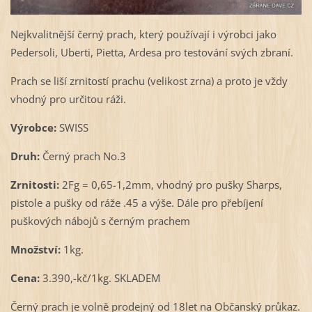
Nejkvalitnější černý prach, který používají i výrobci jako
Pedersoli, Uberti, Pietta, Ardesa pro testování svých zbraní.
Prach se liší zrnitostí prachu (velikost zrna) a proto je vždy
vhodný pro určitou ráži.
Výrobce:
SWISS
Druh:
Černý prach No.3
Zrnitosti:
2Fg = 0,65-1,2mm, vhodný pro pušky Sharps,
pistole a pušky od ráže .45 a výše. Dále pro přebíjení
puškových nábojů s černým prachem
Množství:
1kg.
Cena:
3.390,-kč/1kg. SKLADEM
Černý prach je volně prodejný od 18let na Občanský průkaz.