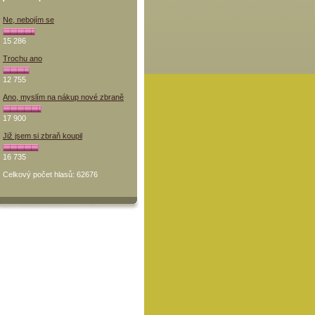
Ne, nebojím se
15 286
Trochu ano
12 755
Ano, myslím na nákup nové zbraně
17 900
Již jsem si zbraň koupil
16 735
Celkový počet hlasů: 62676