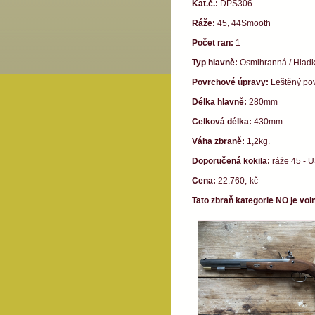
Kat.č.:
DPS306
Ráže:
45, 44Smooth
Počet ran:
1
Typ hlavně:
Osmihranná / Hlad
Povrchové úpravy:
Leštěný po
Délka hlavně:
280mm
Celková délka:
430mm
Váha zbraně:
1,2kg.
Doporučená kokila:
ráže 45 - 
Cena:
22.760,-kč
Tato zbraň kategorie NO je voln