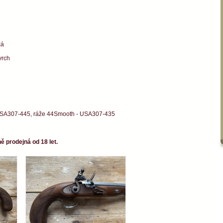
ká
vrch
USA307-445, ráže 44Smooth - USA307-435
ě prodejná od 18 let.