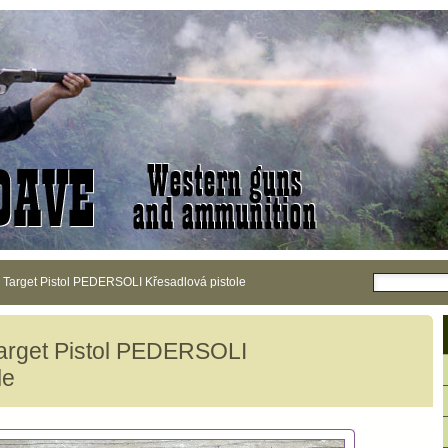
 Target Pistol PEDERSOLI Křesadlová pistole
arget Pistol PEDERSOLI
le