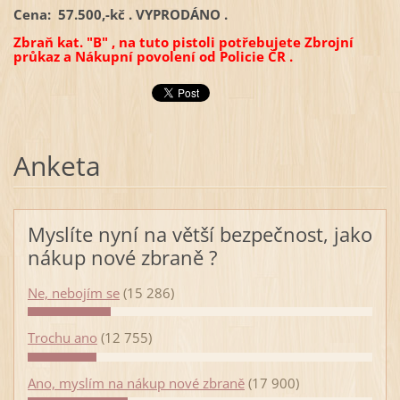
Cena: 57.500,-kč . VYPRODÁNO .
Zbraň kat. "B" , na tuto pistoli potřebujete Zbrojní
průkaz a Nákupní povolení od Policie ČR .
Anketa
Myslíte nyní na větší bezpečnost, jako
nákup nové zbraně ?
Ne, nebojím se
(15 286)
Trochu ano
(12 755)
Ano, myslím na nákup nové zbraně
(17 900)