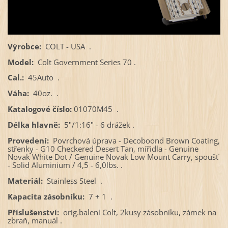
Výrobce:
COLT - USA .
Model:
Colt Government Series 70 .
Cal.:
45Auto .
Váha:
40oz. .
Katalogové číslo:
01070M45 .
Délka hlavně:
5"/1:16" - 6 drážek .
Provedení:
Povrchová úprava - Decoboond Brown Coating,
střenky - G10 Checkered Desert Tan, mířidla - Genuine
Novak White Dot / Genuine Novak Low Mount Carry, spoušť
- Solid Aluminium / 4,5 - 6,0lbs. .
Materiál:
Stainless Steel .
Kapacita zásobníku:
7 + 1 .
Příslušenství:
orig.balení Colt, 2kusy zásobníku, zámek na
zbraň, manuál .