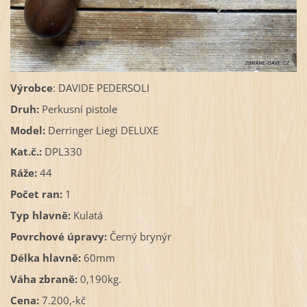
Výrobce
: DAVIDE PEDERSOLI
Druh:
Perkusní pistole
Model:
Derringer Liegi DELUXE
Kat.č.:
DPL330
Ráže:
44
Počet ran:
1
Typ hlavně:
Kulatá
Povrchové úpravy:
Černý brynýr
Délka hlavně:
60mm
Váha zbraně:
0,190kg.
Cena:
7.200,-kč