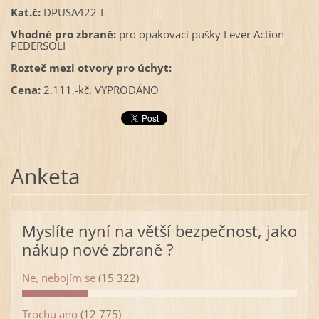
Kat.č:
DPUSA422-L
Vhodné pro zbraně:
pro opakovací pušky Lever Action
PEDERSOLI
Rozteč mezi otvory pro úchyt:
Cena:
2.111,-kč. VYPRODÁNO
Anketa
Myslíte nyní na větší bezpečnost, jako
nákup nové zbraně ?
Ne, nebojím se
(15 322)
Trochu ano
(12 775)