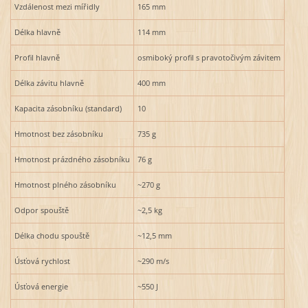
Vzdálenost mezi mířidly
165 mm
Délka hlavně
114 mm
Profil hlavně
osmiboký profil s pravotočivým závitem
Délka závitu hlavně
400 mm
Kapacita zásobníku (standard)
10
Hmotnost bez zásobníku
735 g
Hmotnost prázdného zásobníku
76 g
Hmotnost plného zásobníku
~270 g
Odpor spouště
~2,5 kg
Délka chodu spouště
~12,5 mm
Úsťová rychlost
~290 m/s
Úsťová energie
~550 J