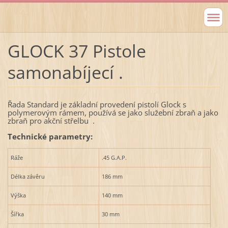
GLOCK 37 Pistole
samonabíjecí .
Řada Standard je základní provedení pistolí Glock s
polymerovým rámem, používá se jako služební zbraň a jako
zbraň pro akční střelbu .
Technické parametry:
Ráže
.45 G.A.P.
Délka závěru
186 mm
Výška
140 mm
Šířka
30 mm