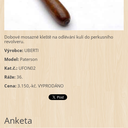
Dobové mosazné kleště na odlévání kulí do perkusního
revolveru.
Výrobce:
UBERTI
Model:
Paterson
Kat.č.:
UFON02
Ráže:
36.
Cena:
3.150,-kč. VYPRODÁNO
Anketa