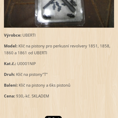
Výrobce:
UBERTI
Model:
Klíč na pistony pro perkusní revolvery 1851, 1858,
1860 a 1861 od UBERTI
Kat.č.:
U0001NIP
Druh:
Klíč na pistony"T"
Balení:
Klíč na pistony a 6ks pistonů
Cena:
930,-kč. SKLADEM