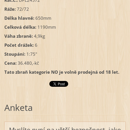
Kat.č.:
DPL24572
Ráže:
72/72
Délka hlavně:
650mm
Celková délka:
1190mm
Váha zbraně:
4,9kg
Počet drážek:
6
Stoupání:
1:75"
Cena:
36.480,-kč
Tato zbraň kategorie NO je volně prodejná od 18 let.
Anketa
Myslíte nyní na větší bezpečnost, jako