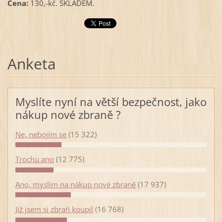
Cena:
130,-kč. SKLADEM.
Anketa
Myslíte nyní na větší bezpečnost, jako
nákup nové zbraně ?
Ne, nebojím se
(15 322)
Trochu ano
(12 775)
Ano, myslím na nákup nové zbraně
(17 937)
Již jsem si zbraň koupil
(16 768)