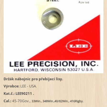
Držák nábojnic pro přebíjecí lisy.
Výrobce:
LEE - USA.
Kat.č.:
LEE90211 .
Cal.:
45-70Gov.,
33Win.,
348Win.,
40/82Win.,
416Rigby.