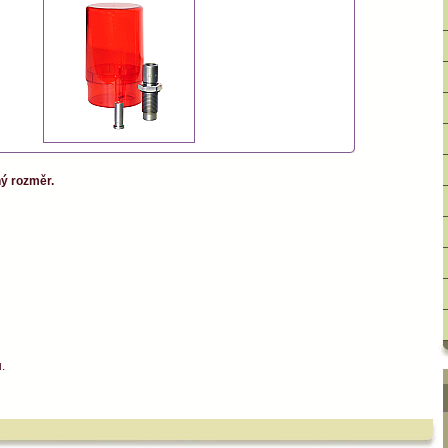
ný rozměr.
.