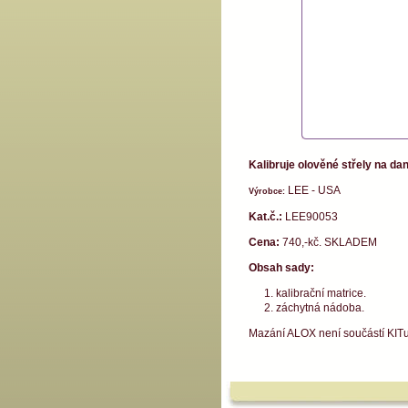
Kalibruje olověné střely na da
LEE - USA
Výrobce:
Kat.č.:
LEE90053
Cena:
740,-kč. SKLADEM
Obsah sady:
kalibrační matrice.
záchytná nádoba.
Mazání ALOX není součástí KITu