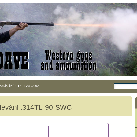
 odlévání .314TL-90-SWC
dlévání .314TL-90-SWC