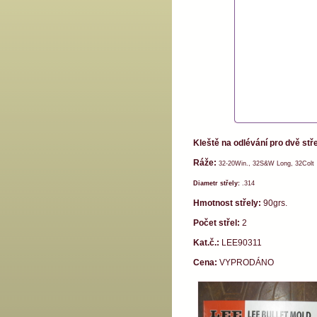
Kleště na odlévání pro dvě stře
Ráže:
32-20Win., 32S&W Long, 32Colt
Diametr střely:
.314
Hmotnost střely:
90grs.
Počet střel:
2
Kat.č.:
LEE90311
Cena:
VYPRODÁNO