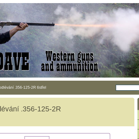
odlévání .356-125-2R 6střel
dlévání .356-125-2R