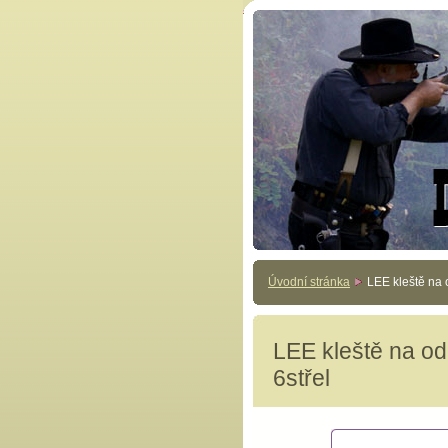
Úvodní stránka
LEE kleště na 
LEE kleště na o
6střel