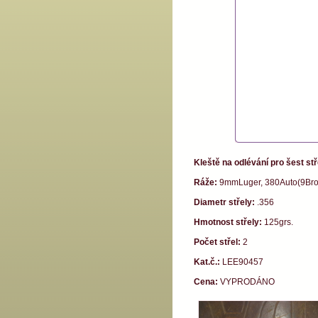
Kleště na odlévání pro šest stř
Ráže:
9mmLuger, 380Auto(9Brow
Diametr střely:
.356
Hmotnost střely:
125grs.
Počet střel:
2
Kat.č.:
LEE90457
Cena:
VYPRODÁNO