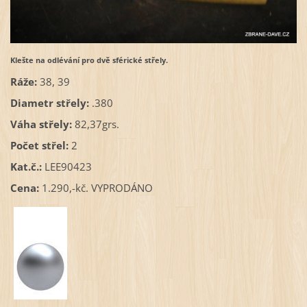
Klešte na odlévání pro dvě sférické střely.
Ráže:
38, 39
Diametr střely:
.380
Váha střely:
82,37grs.
Počet střel:
2
Kat.č.:
LEE90423
Cena:
1.290,-kč. VYPRODÁNO