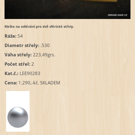
Klešte na odlévání pro dvě sférické střely.
Ráže:
54
Diametr střely:
.530
Váha střely:
223,49grs.
Počet střel:
2
Kat.č.:
LEE90283
Cena:
1.290,-kč. SKLADEM