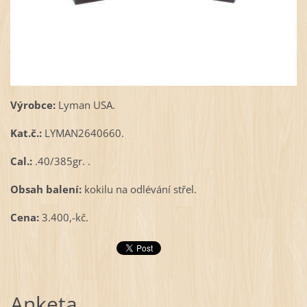
Výrobce:
Lyman USA.
Kat.č.:
LYMAN2640660.
Cal.:
.40/385gr. .
Obsah balení:
kokilu na odlévání střel.
Cena:
3.400,-kč.
Anketa