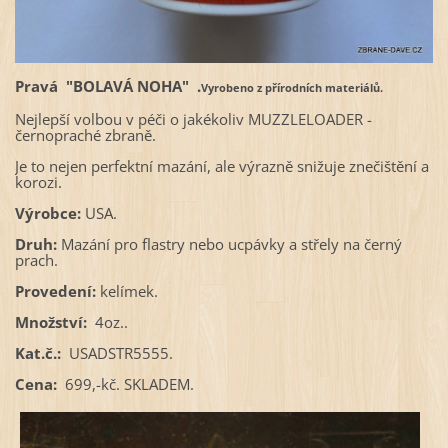
Pravá "BOLAVÁ NOHA" .
Vyrobeno z přírodních materiálů.
Nejlepší volbou v péči o jakékoliv MUZZLELOADER -
černopraché zbraně.
Je to nejen perfektní mazání, ale výrazně snižuje znečištění a
korozi.
Výrobce:
USA.
Druh:
Mazání pro flastry nebo ucpávky a střely na černý
prach.
Provedení:
kelímek.
Množství:
4oz..
Kat.č.:
USADSTR5555.
Cena:
699,-kč. SKLADEM.