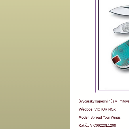
Švýcarský kapesní nůž v limitova
Výrobce:
VICTORINOX
Model:
Spread Your Wings
Kat.č.:
VIC06223L1208