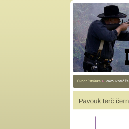
Úvodní stránka
Pavouk terč čer
Pavouk terč čern