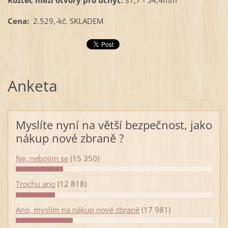
Rozteč mezi otvory pro úchyt:
37,7 - 54,4mm
Cena:
2.529,-kč. SKLADEM
Anketa
Myslíte nyní na větší bezpečnost, jako
nákup nové zbraně ?
Ne, nebojím se
(15 350)
Trochu ano
(12 818)
Ano, myslím na nákup nové zbraně
(17 981)