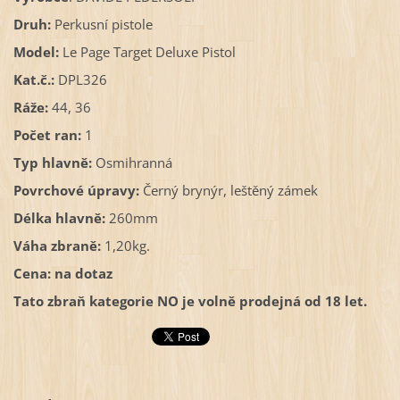
Druh:
Perkusní pistole
Model:
Le Page Target Deluxe Pistol
Kat.č.:
DPL326
Ráže:
44, 36
Počet ran:
1
Typ hlavně:
Osmihranná
Povrchové úpravy:
Černý brynýr, leštěný zámek
Délka hlavně:
260mm
Váha zbraně:
1,20kg.
Cena: na dotaz
Tato zbraň kategorie NO je volně prodejná od 18 let.