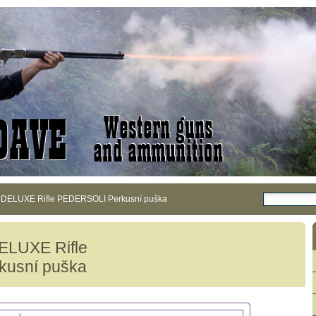
e DELUXE Rifle PEDERSOLI Perkusní puška
DELUXE Rifle
usní puška