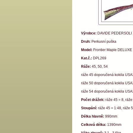
Výrobce:
DAVIDE PEDERSOLI
Druh:
Perkusní puška
Model:
Frontier Maple DELUXE 
Kat.č.:
DPL269
Ráže:
45, 50, 54
ráže 45 doporučená kokila US
ráže 50 doporučená kokila US
ráže 54 doporučená kokila US
Počet drážek:
ráže 45 = 8, ráže
Stoupání:
ráže 45 = 1:48, ráže 5
Délka hlavně:
990mm
Celková délka:
1390mm