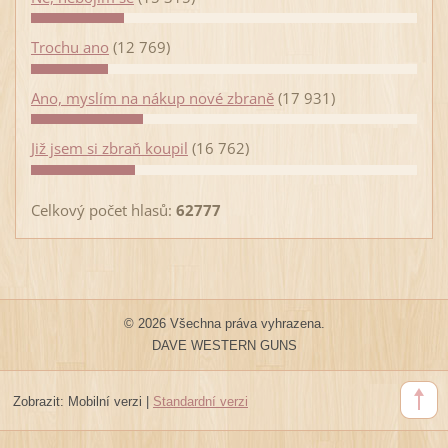
Trochu ano
(12 769)
Ano, myslím na nákup nové zbraně
(17 931)
Již jsem si zbraň koupil
(16 762)
Celkový počet hlasů:
62777
© 2026 Všechna práva vyhrazena.
DAVE WESTERN GUNS
Zobrazit:
Mobilní verzi
|
Standardní verzi