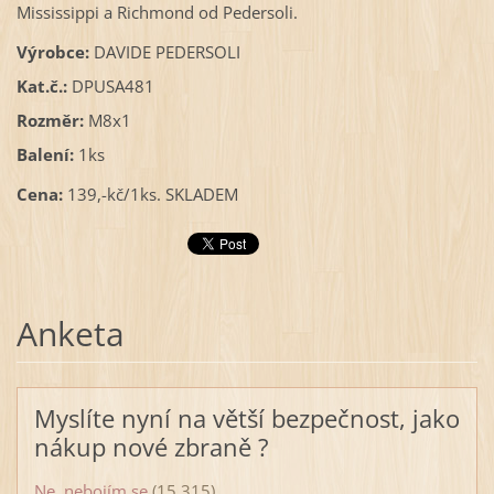
Mississippi a Richmond od Pedersoli.
Výrobce:
DAVIDE PEDERSOLI
Kat.č.:
DPUSA481
Rozměr:
M8x1
Balení:
1ks
Cena:
139,-kč/1ks. SKLADEM
Anketa
Myslíte nyní na větší bezpečnost, jako
nákup nové zbraně ?
Ne, nebojím se
(15 315)