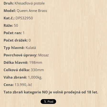
Druh:
Křesadlová pistole
Model:
Queen Anne Brass
Kat.č.:
DPS32950
Ráže:
50
Počet ran:
1
Počet drážek:
0
Typ hlavně:
Kulatá
Povrchové úpravy:
Mosaz
Délka hlavně:
198mm
Celková délka:
330mm
Váha zbraně:
1,000kg.
Cena:
13.990,-kč
Tato zbraň kategorie NO je volně prodejná od 18 let.