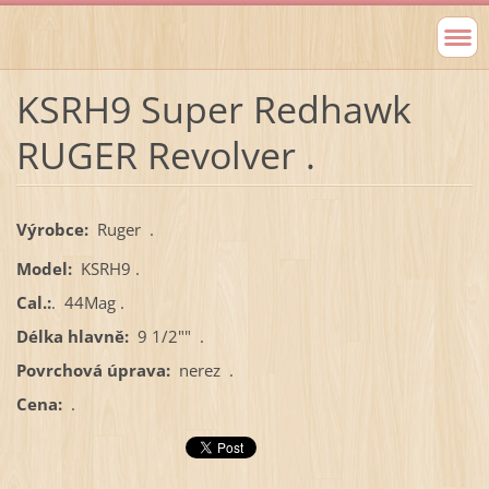
KSRH9 Super Redhawk
RUGER Revolver .
Výrobce:
Ruger .
Model:
KSRH9 .
Cal.:
. 44Mag .
Délka hlavně:
9 1/2"" .
Povrchová úprava:
nerez .
Cena:
.