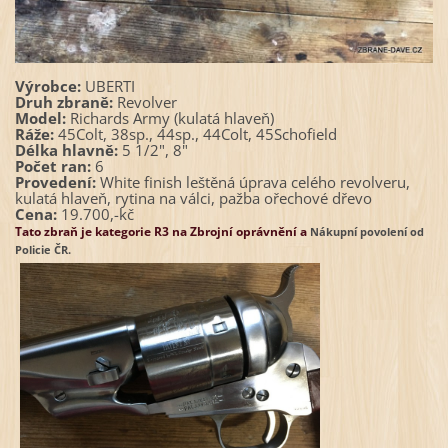
Výrobce:
UBERTI
Druh zbraně:
Revolver
Model:
Richards Army (kulatá hlaveň)
Ráže:
45Colt, 38sp., 44sp., 44Colt, 45Schofield
Délka hlavně:
5 1/2", 8"
Počet ran:
6
Provedení:
White finish leštěná úprava celého revolveru,
kulatá hlaveň, rytina na válci, pažba ořechové dřevo
Cena:
19.700,-kč
Tato zbraň je kategorie R3 na Zbrojní oprávnění a
Nákupní povolení od
Policie ČR.